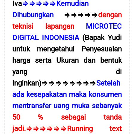
Iva
⇒⇒⇒⇒⇒Kemudian
Dihubungkan
⇒⇒⇒⇒⇒
dengan
teknisi lapangan
MICROTEC
DIGITAL INDONESIA
(Bapak Yudi
untuk mengetahui Penyesuaian
harga serta Ukuran dan bentuk
yang di
inginkan)⇒⇒⇒⇒⇒⇒⇒⇒
Setelah
ada kesepakatan maka konsumen
mentransfer uang muka sebanyak
50 % sebagai tanda
jadi.⇒⇒⇒⇒⇒⇒Running text