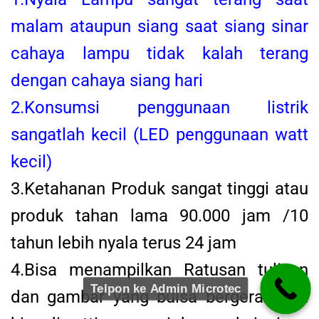
malam ataupun siang saat siang sinar
cahaya lampu tidak kalah terang
dengan cahaya siang hari
2.Konsumsi penggunaan listrik
sangatlah kecil (LED penggunaan watt
kecil)
3.Ketahanan Produk sangat tinggi atau
produk tahan lama 90.000 jam /10
tahun lebih nyala terus 24 jam
4.Bisa menampilkan Ratusan tulisan
Telpon ke Admin Microtec
dan gambar yang buisa bergerak dan