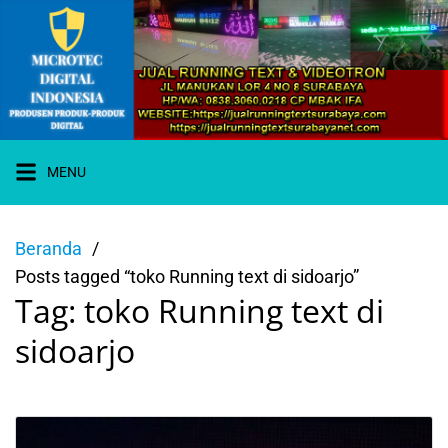
Langsung
ke
konten
MENU
WA 0838-
Beranda
3060-0218
Posts tagged “toko Running text di sidoarjo”
I JUAL
RUNNING
Tag:
toko Running text di
TEXT
SURABAYA
sidoarjo