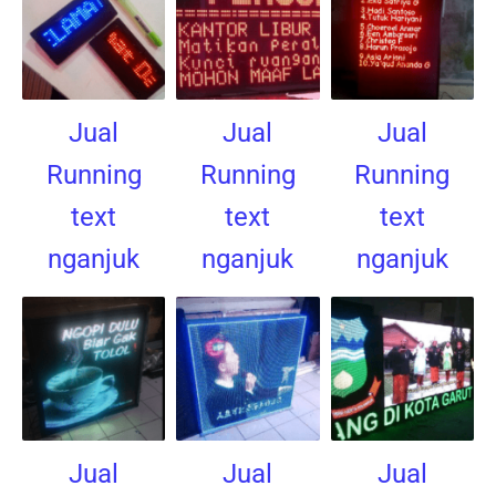
Jual
Jual
Jual
Running
Running
Running
text
text
text
nganjuk
nganjuk
nganjuk
Jual
Jual
Jual