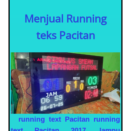
Menjual Running
teks
Pacitan
running text
Pacitan
running
text
Pacitan
2017, lampu