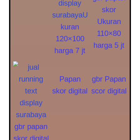
skor
Ukuran
kuran
110×80
120×100
harga 5 jt
harga 7 jt
Papan
gbr Papan
skor digital
scor digital
gbr papan
skor digital