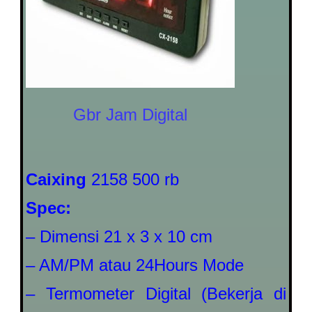
Gbr Jam Digital
Caixing
2158 500 rb
Spec:
– Dimensi 21 x 3 x 10 cm
– AM/PM atau 24Hours Mode
– Termometer Digital (Bekerja di