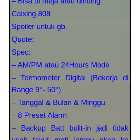
– Bisa di meja atau dinding
Caixing 808
Spoiler untuk gb.
Quote:
Spec:
– AM/PM atau 24Hours Mode
– Termometer Digital (Bekerja di
Range 9°- 50°)
– Tanggal & Bulan & Minggu
– 8 Preset Alarm
– Backup Batt bulit-in jadi tidak
usah takut mati lampu akan ke