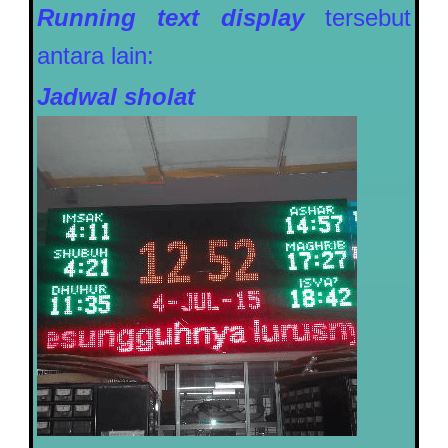
Running text display
tersebut
antara lain:
Jadwal sholat