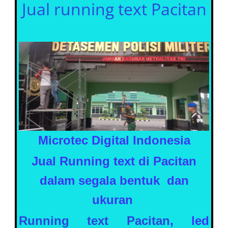
Jual running text Pacitan
Microtec Digital Indonesia
Jual Running text di Pacitan
dalam segala bentuk dan
ukuran
Running text Pacitan
, led