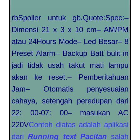
rb
Spoiler untuk gb.
Quote:
Spec:
–
Dimensi 21 x 3 x 10 cm
– AM/PM
atau 24Hours Mode
– Led Besar
– 8
Preset Alarm
– Backup Batt bulit-in
jadi tidak usah takut mati lampu
akan ke reset.
– Pemberitahuan
Jam
– Otomatis penyesuaian
cahaya, setengah peredupan dari
22: 00-07: 00
– masukan AC
220V
Contoh diatas adalah aplikasi
dari
Running text
Pacitan
salah