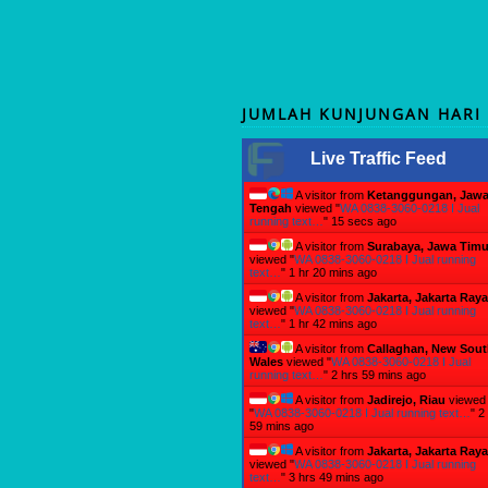
JUMLAH KUNJUNGAN HARI 
Live Traffic Feed
A visitor from
Ketanggungan, Jaw
Tengah
viewed "
WA 0838-3060-0218 I Jual
running text…
"
16 secs ago
A visitor from
Surabaya, Jawa Timu
viewed "
WA 0838-3060-0218 I Jual running
text…
"
1 hr 20 mins ago
A visitor from
Jakarta, Jakarta Raya
viewed "
WA 0838-3060-0218 I Jual running
text…
"
1 hr 42 mins ago
A visitor from
Callaghan, New Sou
Wales
viewed "
WA 0838-3060-0218 I Jual
running text…
"
2 hrs 59 mins ago
A visitor from
Jadirejo, Riau
viewed
"
WA 0838-3060-0218 I Jual running text…
"
2
59 mins ago
A visitor from
Jakarta, Jakarta Raya
viewed "
WA 0838-3060-0218 I Jual running
text…
"
3 hrs 49 mins ago