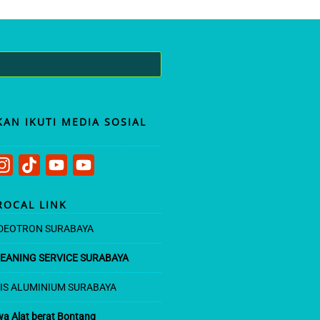
KAN IKUTI MEDIA SOSIAL
T
Y
Y
ROCAL LINK
i
o
o
k
u
u
IDEOTRON SURABAYA
T
T
T
LEANING SERVICE SURABAYA
o
u
u
LIS ALUMINIUM SURABAYA
k
b
b
e
e
a Alat berat Bontang