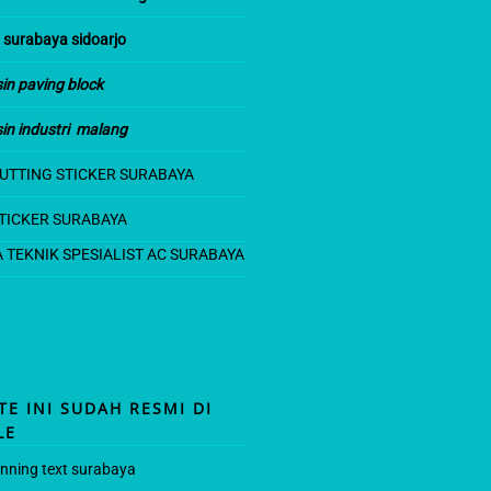
C
 surabaya sidoarjo
m
h
in paving block
a
n
in industri malang
n
UT
TING STICKER SURABAYA
e
TICKER SURABAYA
l
A TEKNIK SPESIALIST AC SURABAYA
TE INI SUDAH RESMI DI
LE