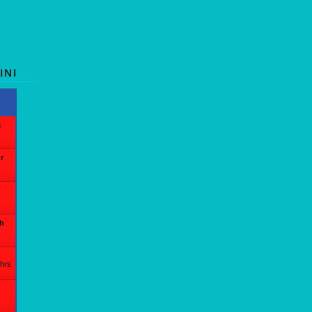
INI
a
r
th
 hrs