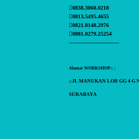
0838.3060.0218
0813.5495.4655
0821.8148.2976
0881.0279.25254
—————————
Alamat WORKSHOP⌂ :
⌂JL MANUKAN LOR GG 4 G 
SURABAYA