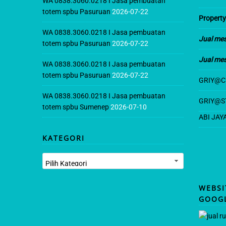
WA 0838.3060.0218 I Jasa pembuatan
k
a
totem spbu Pasuruan
2026-07-22
Property
WA 0838.3060.0218 I Jasa pembuatan
Jual mes
totem spbu Pasuruan
2026-07-22
Jual mes
WA 0838.3060.0218 I Jasa pembuatan
totem spbu Pasuruan
2026-07-22
GRIY@C
WA 0838.3060.0218 I Jasa pembuatan
GRIY@S
totem spbu Sumenep
2026-07-10
ABI JAY
KATEGORI
Kategori
WEBSI
GOOG