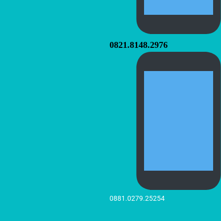
0821.8148.2976
0881.0279.25254