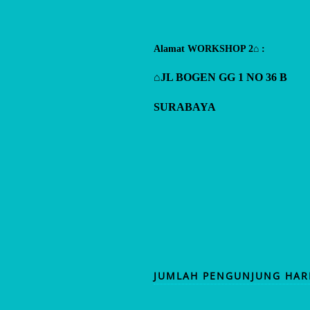
Alamat WORKSHOP 2⌂ :
⌂JL BOGEN GG 1 NO 36 B
SURABAYA
JUMLAH PENGUNJUNG HARI