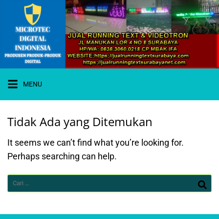
Langsung
ke
konten
MENU
Tidak Ada yang Ditemukan
WA 0838-
3060-0218
I JUAL
It seems we can’t find what you’re looking for.
RUNNING
TEXT
Perhaps searching can help.
SURABAYA
Cari
untuk: