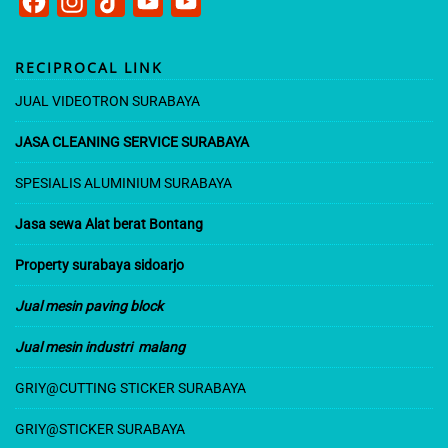
F
I
T
Y
Y
a
n
i
o
o
c
s
k
u
u
RECIPROCAL LINK
e
t
T
T
T
JUAL VIDEOTRON SURABAYA
b
a
o
u
u
JASA CLEANING SERVICE SURABAYA
o
g
k
b
b
o
r
e
e
SPESIALIS ALUMINIUM SURABAYA
k
a
C
Jasa sewa Alat berat Bontang
m
h
Property surabaya sidoarjo
a
n
Jual mesin paving block
n
Jual mesin industri malang
e
GRIY@CUT
TING STICKER SURABAYA
l
GRIY@STICKER SURABAYA