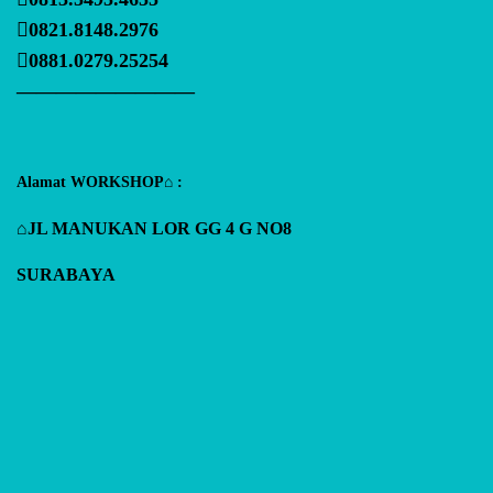
0821.8148.2976
0881.0279.25254
—————————
Alamat WORKSHOP⌂ :
⌂JL MANUKAN LOR GG 4 G NO8
SURABAYA