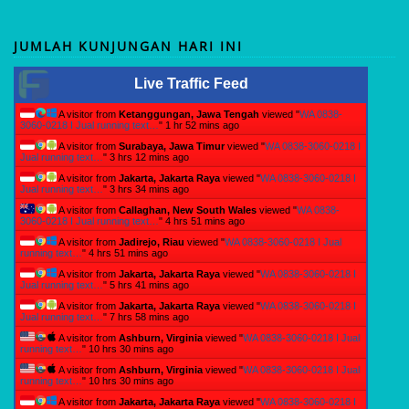
JUMLAH KUNJUNGAN HARI INI
Live Traffic Feed
A visitor from
Ketanggungan, Jawa Tengah
viewed "
WA 0838-
3060-0218 I Jual running text…
"
1 hr 52 mins ago
A visitor from
Surabaya, Jawa Timur
viewed "
WA 0838-3060-0218 I
Jual running text…
"
3 hrs 12 mins ago
A visitor from
Jakarta, Jakarta Raya
viewed "
WA 0838-3060-0218 I
Jual running text…
"
3 hrs 34 mins ago
A visitor from
Callaghan, New South Wales
viewed "
WA 0838-
3060-0218 I Jual running text…
"
4 hrs 51 mins ago
A visitor from
Jadirejo, Riau
viewed "
WA 0838-3060-0218 I Jual
running text…
"
4 hrs 51 mins ago
A visitor from
Jakarta, Jakarta Raya
viewed "
WA 0838-3060-0218 I
Jual running text…
"
5 hrs 41 mins ago
A visitor from
Jakarta, Jakarta Raya
viewed "
WA 0838-3060-0218 I
Jual running text…
"
7 hrs 58 mins ago
A visitor from
Ashburn, Virginia
viewed "
WA 0838-3060-0218 I Jual
running text…
"
10 hrs 30 mins ago
A visitor from
Ashburn, Virginia
viewed "
WA 0838-3060-0218 I Jual
running text…
"
10 hrs 30 mins ago
A visitor from
Jakarta, Jakarta Raya
viewed "
WA 0838-3060-0218 I