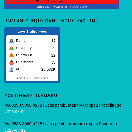
Jual running text…
"
10 hrs 59 mins ago
Get Script
Real Time
Tracking ON
JUMLAH KUNJUNGAN UNTUK HARI INI
Live Traffic Feed
12
Today
9
Yesterday
22
This week
39
This month
25.582K
All
1 Online
-
Tracking ON
POSTINGAN TERBARU
WA 0838.3060.0218 I Jasa pembuatan totem spbu Probolinggo
2026-08-09
WA 0838.3060.0218 I Jasa pembuatan totem spbu Pasuruan
2026-07-22