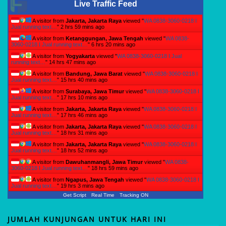
Live Traffic Feed
A visitor from
Jakarta, Jakarta Raya
viewed "
WA 0838-3060-0218 I
Jual running text…
"
2 hrs 59 mins ago
A visitor from
Ketanggungan, Jawa Tengah
viewed "
WA 0838-
3060-0218 I Jual running text…
"
6 hrs 20 mins ago
A visitor from
Yogyakarta
viewed "
WA 0838-3060-0218 I Jual
running text…
"
14 hrs 47 mins ago
A visitor from
Bandung, Jawa Barat
viewed "
WA 0838-3060-0218 I
Jual running text…
"
15 hrs 40 mins ago
A visitor from
Surabaya, Jawa Timur
viewed "
WA 0838-3060-0218 I
Jual running text…
"
17 hrs 10 mins ago
A visitor from
Jakarta, Jakarta Raya
viewed "
WA 0838-3060-0218 I
Jual running text…
"
17 hrs 46 mins ago
A visitor from
Jakarta, Jakarta Raya
viewed "
WA 0838-3060-0218 I
Jual running text…
"
18 hrs 32 mins ago
A visitor from
Jakarta, Jakarta Raya
viewed "
WA 0838-3060-0218 I
Jual running text…
"
18 hrs 52 mins ago
A visitor from
Dawuhanmangli, Jawa Timur
viewed "
WA 0838-
3060-0218 I Jual running text…
"
18 hrs 59 mins ago
A visitor from
Ngapus, Jawa Tengah
viewed "
WA 0838-3060-0218 I
Jual running text…
"
19 hrs 3 mins ago
Get Script
Real Time
Tracking ON
JUMLAH KUNJUNGAN UNTUK HARI INI