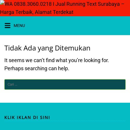
Langsung
ke
konten
MENU
Tidak Ada yang Ditemukan
It seems we can’t find what you’re looking for.
Perhaps searching can help.
WA 0838-
3060-0218
I JUAL
Cari
RUNNING
TEXT
untuk:
SURABAYA
KLIK IKLAN DI SINI