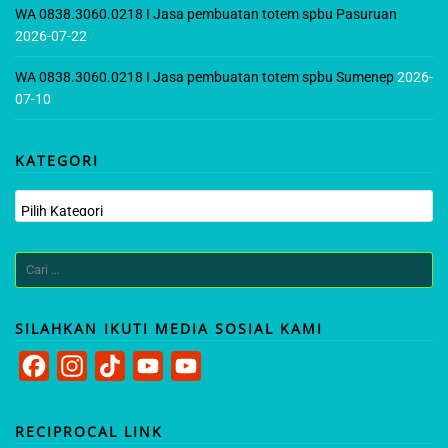
WA 0838.3060.0218 I Jasa pembuatan totem spbu Pasuruan
2026-07-22
WA 0838.3060.0218 I Jasa pembuatan totem spbu Sumenep
2026-
07-10
KATEGORI
Kategori
Cari
untuk:
SILAHKAN IKUTI MEDIA SOSIAL KAMI
F
I
T
Y
Y
a
n
i
o
o
c
s
k
u
u
RECIPROCAL LINK