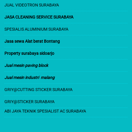
e
t
T
T
T
JUAL VIDEOTRON SURABAYA
b
a
o
u
u
JASA CLEANING SERVICE SURABAYA
o
g
k
b
b
o
r
e
e
SPESIALIS ALUMINIUM SURABAYA
k
a
C
Jasa sewa Alat berat Bontang
m
h
Property surabaya sidoarjo
a
n
Jual mesin paving block
n
Jual mesin industri malang
e
GRIY@CUT
TING STICKER SURABAYA
l
GRIY@STICKER SURABAYA
ABI JAYA TEKNIK SPESIALIST AC SURABAYA