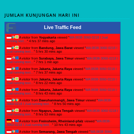
JUMLAH KUNJUNGAN HARI INI
Live Traffic Feed
A visitor from
Yogyakarta
viewed "
WA 0838-3060-0218 I Jual
running text…
"
4 hrs 37 mins ago
A visitor from
Bandung, Jawa Barat
viewed "
WA 0838-3060-0218 I
Jual running text…
"
5 hrs 30 mins ago
A visitor from
Surabaya, Jawa Timur
viewed "
WA 0838-3060-0218 I
Jual running text…
"
7 hrs 1 min ago
A visitor from
Jakarta, Jakarta Raya
viewed "
WA 0838-3060-0218 I
Jual running text…
"
7 hrs 37 mins ago
A visitor from
Jakarta, Jakarta Raya
viewed "
WA 0838-3060-0218 I
Jual running text…
"
8 hrs 22 mins ago
A visitor from
Jakarta, Jakarta Raya
viewed "
WA 0838-3060-0218 I
Jual running text…
"
8 hrs 43 mins ago
A visitor from
Dawuhanmangli, Jawa Timur
viewed "
WA 0838-
3060-0218 I Jual running text…
"
8 hrs 50 mins ago
A visitor from
Ngapus, Jawa Tengah
viewed "
WA 0838-3060-0218 I
Jual running text…
"
8 hrs 53 mins ago
A visitor from
Freinsheim, Rheinland-pfalz
viewed "
WA 0838-
3060-0218 I Jual running text…
"
10 hrs 43 mins ago
A visitor from
Semarang, Jawa Tengah
viewed "
WA 0838-3060-