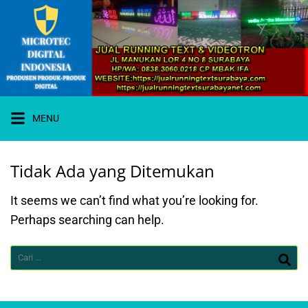
Langsung
ke
konten
MENU
Tidak Ada yang Ditemukan
WA 0838-
3060-0218
I JUAL
It seems we can’t find what you’re looking for.
RUNNING
TEXT
Perhaps searching can help.
SURABAYA
Cari
untuk: