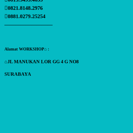
0821.8148.2976
0881.0279.25254
—————————
Alamat WORKSHOP⌂ :
⌂JL MANUKAN LOR GG 4 G NO8
SURABAYA