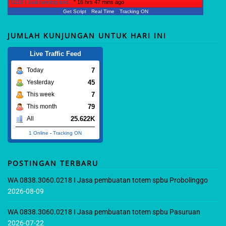
0218 I Jual running text…
"
16 hrs 47 mins ago
Get Script
Real Time
Tracking ON
JUMLAH KUNJUNGAN UNTUK HARI INI
Live Traffic Feed
7
Today
45
Yesterday
7
This week
79
This month
25.622K
All
1 Online
-
Tracking ON
POSTINGAN TERBARU
WA 0838.3060.0218 I Jasa pembuatan totem spbu Probolinggo
2026-08-09
WA 0838.3060.0218 I Jasa pembuatan totem spbu Pasuruan
2026-07-22