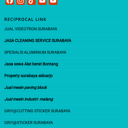
F
I
T
Y
Y
a
n
i
o
o
c
s
k
u
u
RECIPROCAL LINK
e
t
T
T
T
JUAL VIDEOTRON SURABAYA
b
a
o
u
u
JASA CLEANING SERVICE SURABAYA
o
g
k
b
b
o
r
e
e
SPESIALIS ALUMINIUM SURABAYA
k
a
C
Jasa sewa Alat berat Bontang
m
h
Property surabaya sidoarjo
a
n
Jual mesin paving block
n
Jual mesin industri malang
e
GRIY@CUT
TING STICKER SURABAYA
l
GRIY@STICKER SURABAYA