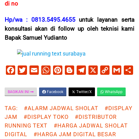
di no
Hp/wa : 0813.5495.4655
untuk layanan serta
konsultasi akan di follow up oleh teknisi kami
Bapak Samuel Yudianto
F
T
E
W
P
B
T
X
C
G
S
a
w
m
h
i
l
e
o
m
h
BAGIKAN INI
Facebook
Twitter/X
WhatsApp
c
i
a
a
n
o
l
p
a
a
e
t
i
t
t
g
e
y
i
r
TAG:
#ALARM JADWAL SHOLAT
#DISPLAY
JAM
b
t
#DISPLAY TOKO
l
s
e
g
#DISTRIBUTOR
g
L
l
e
RUNNING TEXT
#HARGA JADWAL SHOLAT
o
e
A
r
e
r
i
DIGITAL
#HARGA JAM DIGITAL BESAR
o
r
p
e
r
a
n