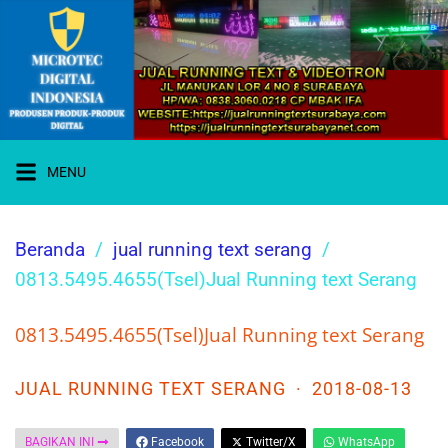
Langsung
ke
konten
MENU
WA 0838-
Beranda
jual running text serang
3060-0218
I JUAL
0813.5495.4655(Tsel)Jual Running text Serang
RUNNING
TEXT
SURABAYA
0813.5495.4655(Tsel)Jual Running text Serang
JUAL RUNNING TEXT SERANG
·
2018-08-13
BAGIKAN INI
Facebook
Twitter/X
WhatsApp